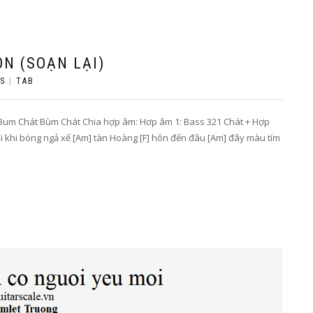
N (SOẠN LẠI)
S
|
TAB
t Bum Chát Bùm Chát Chia hợp âm: Hơp âm 1: Bass 321 Chát + Hợp
i khi bóng ngả xế [Am] tàn Hoàng [F] hôn đến đâu [Am] đây màu tím