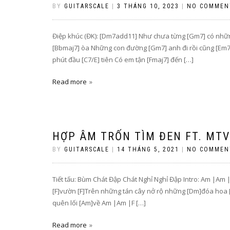
BY
GUITARSCALE
|
3 THÁNG 10, 2023
|
NO COMMEN
Điệp khúc (ĐK): [Dm7add11] Như chưa từng [Gm7] có những
[Bbmaj7] òa Những con đường [Gm7] anh đi rồi cũng [Em
phút đầu [C7/E] tiên Có em tận [Fmaj7] đến […]
Read more
HỢP ÂM TRỐN TÌM ĐEN FT. MT
BY
GUITARSCALE
|
14 THÁNG 5, 2021
|
NO COMMEN
Tiết tấu: Bùm Chát Đập Chát Nghỉ Nghỉ Đập Intro: Am |Am
[F]vườn [F]Trên những tán cây nở rộ những [Dm]đóa hoa [
quên lối [Am]về Am |Am |F […]
Read more