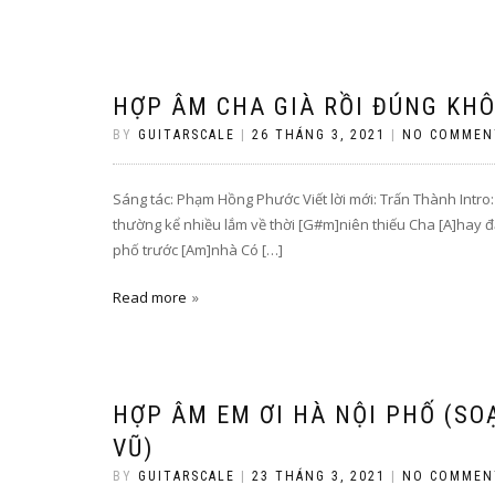
HỢP ÂM CHA GIÀ RỒI ĐÚNG KHÔ
BY
GUITARSCALE
|
26 THÁNG 3, 2021
|
NO COMMEN
Sáng tác: Phạm Hồng Phước Viết lời mới: Trấn Thành Int
thường kể nhiều lắm về thời [G#m]niên thiếu Cha [A]hay đ
phố trước [Am]nhà Có […]
Read more
HỢP ÂM EM ƠI HÀ NỘI PHỐ (SO
VŨ)
BY
GUITARSCALE
|
23 THÁNG 3, 2021
|
NO COMMEN