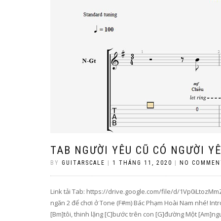
TAB NGƯỜI YÊU CŨ CÓ NGƯỜI Y
BY
GUITARSCALE
|
1 THÁNG 11, 2020
|
NO COMMEN
Link tải Tab: https://drive.google.com/file/d/1Vp0iLt
ngăn 2 để chơi ở Tone (F#m) Bác Phạm Hoài Nam nhé! Int
[Bm]tôi, thinh lặng [C]bước trên con [G]đường Một [Am]n