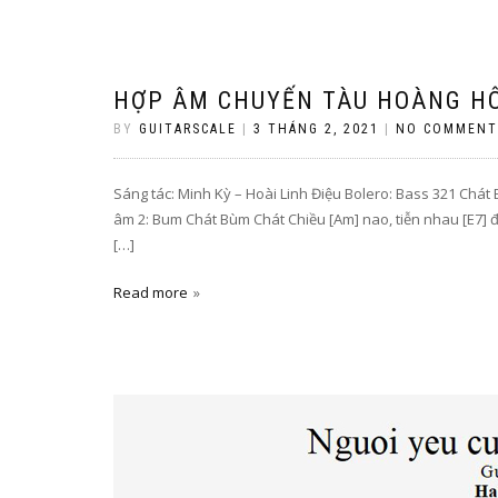
HỢP ÂM CHUYẾN TÀU HOÀNG HÔ
BY
GUITARSCALE
|
3 THÁNG 2, 2021
|
NO COMMENT
Sáng tác: Minh Kỳ – Hoài Linh Điệu Bolero: Bass 321 Chá
âm 2: Bum Chát Bùm Chát Chiều [Am] nao, tiễn nhau [E7] đ
[…]
Read more