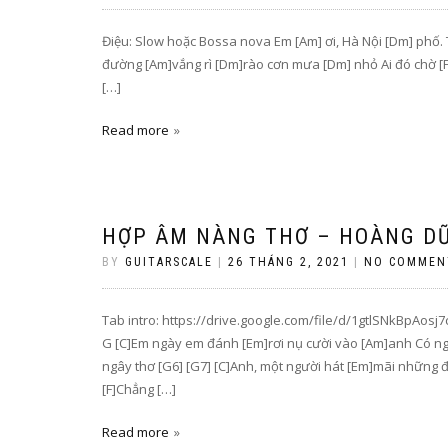
Điệu: Slow hoặc Bossa nova Em [Am] ơi, Hà Nội [Dm] phố
đường [Am]vắng rì [Dm]rào cơn mưa [Dm] nhỏ Ai đó chờ [F
[…]
Read more
HỢP ÂM NÀNG THƠ – HOÀNG DŨ
BY
GUITARSCALE
|
26 THÁNG 2, 2021
|
NO COMMEN
Tab intro: https://drive.google.com/file/d/1gtlSNkBpAos
G [C]Em ngày em đánh [Em]rơi nụ cười vào [Am]anh Có ngh
ngây thơ [G6] [G7] [C]Anh, một người hát [Em]mãi những 
[F]Chẳng […]
Read more