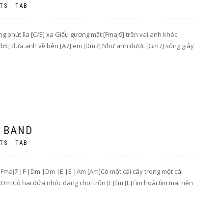
TS
|
TAB
 phút lìa [C/E] xa Giấu gương mặt [Fmaj9] trên vai anh khóc
7b5] đưa anh về bên [A7] em [Dm7] Như anh được [Gm7] sống giây
V BAND
TS
|
TAB
 |Fmaj7 |F |Dm |Dm |E |E |Am [Am]Có một cái cây trong một cái
Dm]Có hai đứa nhóc đang chơi trốn [E]tìm [E]Tìm hoài tìm mãi nên