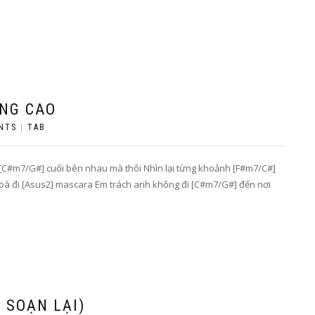
ÂNG CAO
NTS
|
TAB
m [C#m7/G#] cuối bên nhau mà thôi Nhìn lại từng khoảnh [F#m7/C#]
nhoà đi [Asus2] mascara Em trách anh không đi [C#m7/G#] đến nơi
 SOẠN LẠI)