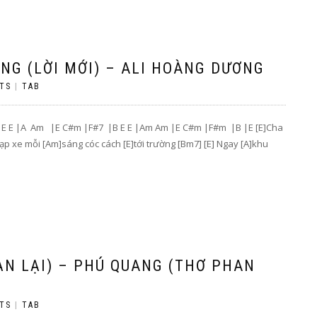
NG (LỜI MỚI) – ALI HOÀNG DƯƠNG
TS
|
TAB
ro: E E |A Am |E C#m |F#7 |B E E |Am Am |E C#m |F#m |B |E [E]Cha
ạp xe mỗi [Am]sáng cóc cách [E]tới trường [Bm7] [E] Ngay [A]khu
ẠN LẠI) – PHÚ QUANG (THƠ PHAN
TS
|
TAB