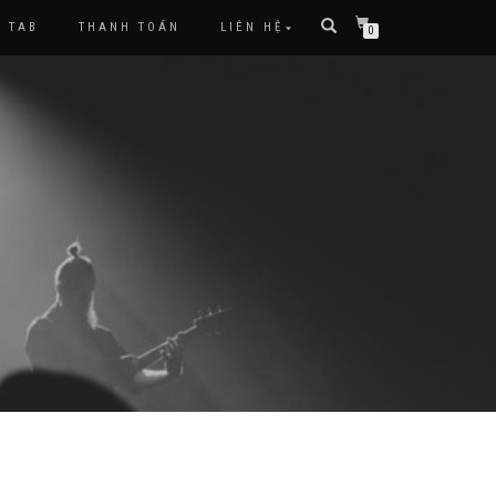
TAB
THANH TOÁN
LIÊN HỆ
0