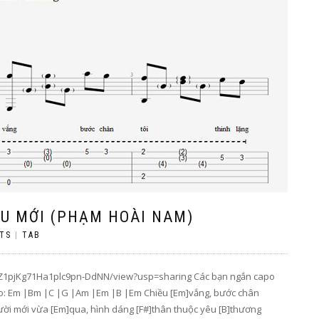
ÊU MỚI (PHẠM HOÀI NAM)
TS
|
TAB
ozMmZ1pjKg71Ha1plc9pn-DdNN/view?usp=sharing Các bạn ngắn capo
ro: Em |Bm |C |G |Am |Em |B |Em Chiều [Em]vắng, bước chân
gười mới vừa [Em]qua, hình dáng [F#]thân thuộc yêu [B]thương