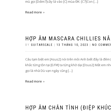
mù gọi [Ddim7]cây lá vào [C] mùa ĐK: [C7]Con […]
Read more
HỢP ÂM MASCARA CHILLIES N
BY
GUITARSCALE
|
13 THÁNG 10, 2023
|
NO COMME
Câu tạm biệt em [Asus2] nói trên môi Anh biết đây là đê
khắc từng tồn tại [E/F#] ta từng khờ dại [Dsus2] Mắt em 
gọi là nhà Dù vạn ngày cũng […]
Read more
HỢP ÂM CHÂN TÌNH (ĐIỆP KHÚC