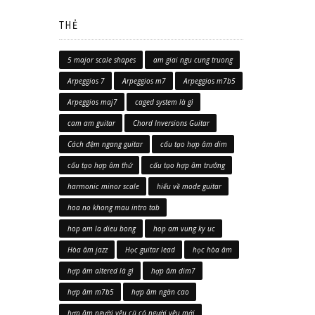
THẺ
5 major scale shapes
am giai ngu cung truong
Arpeggios 7
Arpeggios m7
Arpeggios m7b5
Arpeggios maj7
caged system là gì
cam am guitar
Chord Inversions Guitar
Cách đệm ngang guitar
cấu tạo hợp âm dim
cấu tạo hợp âm thứ
cấu tạo hợp âm trưởng
harmonic minor scale
hiểu về mode guitar
hoa no khong mau intro tab
hop am la dieu bong
hop am vung ky uc
Hòa âm jazz
Học guitar lead
học hòa âm
hợp âm altered là gì
hợp âm dim7
hợp âm m7b5
hợp âm ngăn cao
hợp âm người yêu cũ có người yêu mới