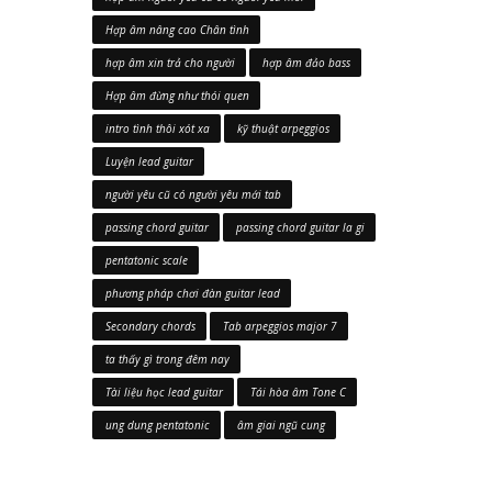
Hợp âm nâng cao Chân tình
hợp âm xin trả cho người
hợp âm đảo bass
Hợp âm đừng như thói quen
intro tình thôi xót xa
kỹ thuật arpeggios
Luyện lead guitar
người yêu cũ có người yêu mới tab
passing chord guitar
passing chord guitar la gi
pentatonic scale
phương pháp chơi đàn guitar lead
Secondary chords
Tab arpeggios major 7
ta thấy gì trong đêm nay
Tài liệu học lead guitar
Tái hòa âm Tone C
ung dung pentatonic
âm giai ngũ cung