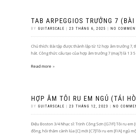
TAB ARPEGGIOS TRƯỞNG 7 (BÀ
BY
GUITARSCALE
|
23 THÁNG 6, 2025
|
NO COMMEN
Chú thích: Bài tập được thành lập từ 12 hợp âm trưởng 7,
hát. Công thức cấu tạo của hợp âm trưởng 7 (maj7) là 1 3 5 
Read more
HỢP ÂM TÔI RU EM NGỦ (TÁI H
BY
GUITARSCALE
|
23 THÁNG 12, 2023
|
NO COMME
Điệu Boston 3/4 Nhạc sĩ: Trịnh Công Sơn [G7/F] Tôi ru e
đồng, hỏi thăm cành lúa [C] mới [C7]Tôi ru em [F/A] ngủ 