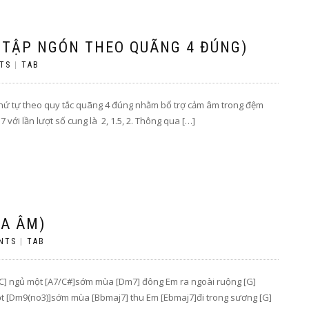
I TẬP NGÓN THEO QUÃNG 4 ĐÚNG)
TS
|
TAB
 thứ tự theo quy tắc quãng 4 đúng nhằm bổ trợ cảm âm trong đệm
7 với lần lượt số cung là 2, 1.5, 2. Thông qua […]
ÒA ÂM)
NTS
|
TAB
m [C] ngủ một [A7/C#]sớm mùa [Dm7] đông Em ra ngoài ruộng [G]
một [Dm9(no3)]sớm mùa [Bbmaj7] thu Em [Ebmaj7]đi trong sương [G]