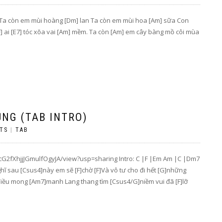
. Ta còn em mùi hoàng [Dm] lan Ta còn em mùi hoa [Am] sữa Con
] ai [E7] tóc xõa vai [Am] mềm. Ta còn [Am] em cây bàng mồ côi mùa
NG (TAB INTRO)
TS
|
TAB
j7cG2fXhjjJGmulfOgyJA/view?usp=sharing Intro: C |F |Em Am |C |Dm7
ĩ sau [Csus4]này em sẽ [F]chờ [F]Và vô tư cho đi hết [G]những
điều mong [Am7]manh Lang thang tìm [Csus4/G]niềm vui đã [F]lỡ