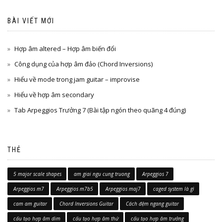
BÀI VIẾT MỚI
Hợp âm altered – Hợp âm biến đổi
Công dụng của hợp âm đảo (Chord Inversions)
Hiểu về mode trong jam guitar – improvise
Hiểu về hợp âm secondary
Tab Arpeggios Trưởng 7 (Bài tập ngón theo quãng 4 đúng)
THẺ
5 major scale shapes
am giai ngu cung truong
Arpeggios 7
Arpeggios m7
Arpeggios m7b5
Arpeggios maj7
caged system là gì
cam am guitar
Chord Inversions Guitar
Cách đệm ngang guitar
cấu tạo hợp âm dim
cấu tạo hợp âm thứ
cấu tạo hợp âm trưởng