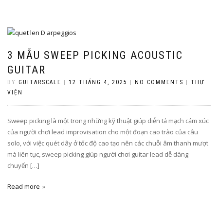
3 MẪU SWEEP PICKING ACOUSTIC
GUITAR
BY
GUITARSCALE
|
12 THÁNG 4, 2025
|
NO COMMENTS
|
THƯ
VIỆN
Sweep picking là một trong những kỹ thuật giúp diễn tả mạch cảm xúc
của người chơi lead improvisation cho một đoạn cao trào của câu
solo, với việc quét dây ở tốc độ cao tạo nên các chuỗi âm thanh mượt
mà liên tục, sweep picking giúp người chơi guitar lead dễ dàng
chuyển […]
Read more