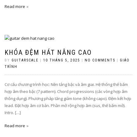
Read more
KHÓA ĐỆM HÁT NÂNG CAO
BY
GUITARSCALE
|
10 THÁNG 5, 2025
|
NO COMMENTS
|
GIÁO
TRÌNH
Cơ cấu chương trình học: Nền tảng bậc và âm giai. Hệ thống thế bấm
hợp âm theo bậc (7 pattern). Chord progressions (các vòng hợp âm
thông dụng). Phương pháp tăng giảm tone (không capo). Đệm kết hợp
lead. Đặt hợp âm cơ bản. Phần mở rộng hợp âm (sus, thế bấm mở).
Intro. […]
Read more