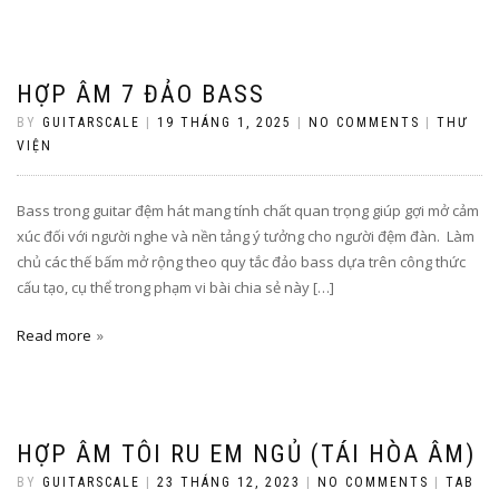
HỢP ÂM 7 ĐẢO BASS
BY
GUITARSCALE
|
19 THÁNG 1, 2025
|
NO COMMENTS
|
THƯ
VIỆN
Bass trong guitar đệm hát mang tính chất quan trọng giúp gợi mở cảm
xúc đối với người nghe và nền tảng ý tưởng cho người đệm đàn. Làm
chủ các thế bấm mở rộng theo quy tắc đảo bass dựa trên công thức
cấu tạo, cụ thể trong phạm vi bài chia sẻ này […]
Read more
HỢP ÂM TÔI RU EM NGỦ (TÁI HÒA ÂM)
BY
GUITARSCALE
|
23 THÁNG 12, 2023
|
NO COMMENTS
|
TAB