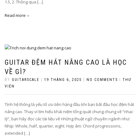
1.5, 2. Thông qua […]
Read more
GUITAR ĐỆM HÁT NÂNG CAO LÀ HỌC
VỀ GÌ?
BY
GUITARSCALE
|
19 THÁNG 6, 2025
|
NO COMMENTS
|
THƯ
VIỆN
Tính hệ thống là yếu tố ưu tiên hàng đầu khi bạn bắt đầu học đệm hát
nâng cao. Thay vì tìm hiểu khái niệm tổng quát chung chung về “nhạc
lý”, bạn hãy đọc các tài liệu về những thuật ngữ chuyên ngành như:
Nhịp: Whole, half, quarter, eight. Hợp âm: Chord progressions,
extended […]