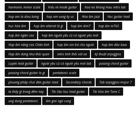
harmonic minor scale
hiểu về mode guitar
hoa no khong mau intro tab
hop am la dieu bong
hop am vung ky uc
Hòa âm jazz
Học guitar lead
học hòa âm
hợp âm altered là gì
hợp âm dim7
hợp âm m7b5
hợp âm ngăn cao
hợp âm người yêu cũ có người yêu mới
Hợp âm nâng cao Chân tình
hợp âm xin trả cho người
hợp âm đảo bass
Hợp âm đừng như thói quen
intro tình thôi xót xa
kỹ thuật arpeggios
Luyện lead guitar
người yêu cũ có người yêu mới tab
passing chord guitar
passing chord guitar la gi
pentatonic scale
phương pháp chơi đàn guitar lead
Secondary chords
Tab arpeggios major 7
ta thấy gì trong đêm nay
Tài liệu học lead guitar
Tái hòa âm Tone C
ung dung pentatonic
âm giai ngũ cung