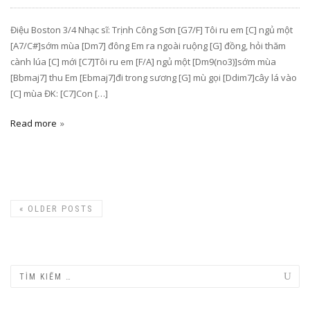
Điệu Boston 3/4 Nhạc sĩ: Trịnh Công Sơn [G7/F] Tôi ru em [C] ngủ một
[A7/C#]sớm mùa [Dm7] đông Em ra ngoài ruộng [G] đồng, hỏi thăm
cành lúa [C] mới [C7]Tôi ru em [F/A] ngủ một [Dm9(no3)]sớm mùa
[Bbmaj7] thu Em [Ebmaj7]đi trong sương [G] mù gọi [Ddim7]cây lá vào
[C] mùa ĐK: [C7]Con […]
Read more
«
OLDER POSTS