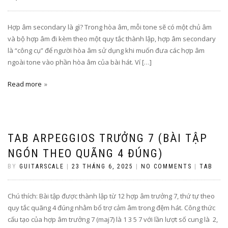
Hợp âm secondary là gì? Trong hòa âm, mỗi tone sẽ có một chủ âm
và bộ hợp âm đi kèm theo một quy tắc thành lập, hợp âm secondary
là “công cụ” để người hòa âm sử dụng khi muốn đưa các hợp âm
ngoài tone vào phần hòa âm của bài hát. Ví […]
Read more
TAB ARPEGGIOS TRƯỞNG 7 (BÀI TẬP
NGÓN THEO QUÃNG 4 ĐÚNG)
BY
GUITARSCALE
|
23 THÁNG 6, 2025
|
NO COMMENTS
|
TAB
Chú thích: Bài tập được thành lập từ 12 hợp âm trưởng 7, thứ tự theo
quy tắc quãng 4 đúng nhằm bổ trợ cảm âm trong đệm hát. Công thức
cấu tạo của hợp âm trưởng 7 (maj7) là 1 3 5 7 với lần lượt số cung là 2,