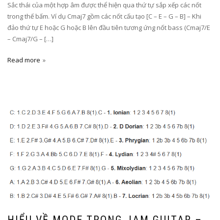
Sắc thái của một hợp âm được thể hiện qua thứ tự sắp xếp các nốt
trong thế bấm. Ví dụ Cmaj7 gồm các nốt cấu tạo [C – E – G – B] – Khi
đảo thứ tự E hoặc G hoặc B lên đầu tiên tương ứng nốt bass (Cmaj7/E
– Cmaj7/G – […]
Read more
HIỂU VỀ MODE TRONG JAM GUITAR –