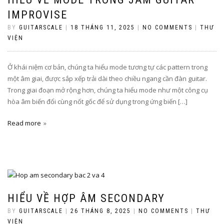
IMPROVISE
BY
GUITARSCALE
|
18 THÁNG 11, 2025
|
NO COMMENTS
|
THƯ
VIỆN
Ở khái niệm cơ bản, chúng ta hiểu mode tương tự các pattern trong
một âm giai, được sắp xếp trải dài theo chiều ngang cần đàn guitar.
Trong giai đoạn mở rộng hơn, chúng ta hiểu mode như một công cụ
hòa âm biến đổi cùng nốt gốc để sử dụng trong ứng biến […]
Read more
HIỂU VỀ HỢP ÂM SECONDARY
BY
GUITARSCALE
|
26 THÁNG 8, 2025
|
NO COMMENTS
|
THƯ
VIỆN