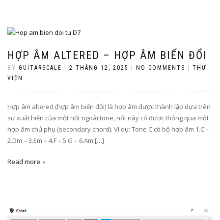
HỢP ÂM ALTERED – HỢP ÂM BIẾN ĐỔI
BY
GUITARSCALE
|
2 THÁNG 12, 2025
|
NO COMMENTS
|
THƯ
VIỆN
Hợp âm altered (hợp âm biến đổi) là hợp âm được thành lập dựa trên
sự xuất hiện của một nốt ngoài tone, nốt này có được thông qua một
hợp âm chủ phụ (secondary chord). Ví dụ: Tone C có bộ hợp âm 1.C –
2.Dm – 3.Em – 4.F – 5.G – 6.Am […]
Read more