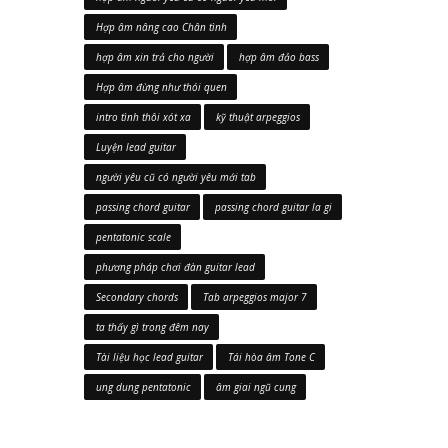
Hợp âm nâng cao Chân tình
hợp âm xin trả cho người
hợp âm đảo bass
Hợp âm đừng như thói quen
intro tình thôi xót xa
kỹ thuật arpeggios
Luyện lead guitar
người yêu cũ có người yêu mới tab
passing chord guitar
passing chord guitar la gi
pentatonic scale
phương pháp chơi đàn guitar lead
Secondary chords
Tab arpeggios major 7
ta thấy gì trong đêm nay
Tài liệu học lead guitar
Tái hòa âm Tone C
ung dung pentatonic
âm giai ngũ cung