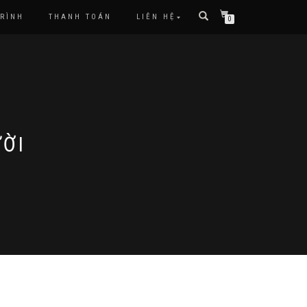
TRÌNH
THANH TOÁN
LIÊN HỆ
0
ƯỜI