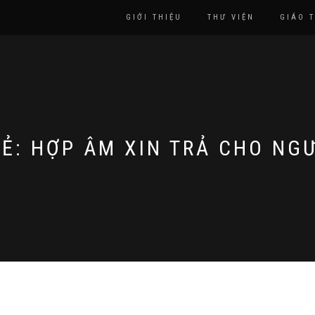
GIỚI THIỆU
THƯ VIỆN
GIÁO 
HẺ:
HỢP ÂM XIN TRẢ CHO NG