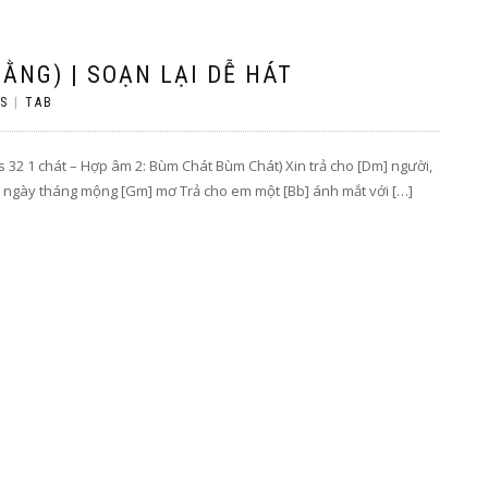
ẰNG) | SOẠN LẠI DỄ HÁT
S
|
TAB
ss 32 1 chát – Hợp âm 2: Bùm Chát Bùm Chát) Xin trả cho [Dm] người,
Dm] ngày tháng mộng [Gm] mơ Trả cho em một [Bb] ánh mắt với […]