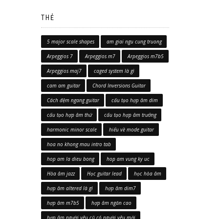
THẺ
5 major scale shapes
am giai ngu cung truong
Arpeggios 7
Arpeggios m7
Arpeggios m7b5
Arpeggios maj7
caged system là gì
cam am guitar
Chord Inversions Guitar
Cách đệm ngang guitar
cấu tạo hợp âm dim
cấu tạo hợp âm thứ
cấu tạo hợp âm trưởng
harmonic minor scale
hiểu về mode guitar
hoa no khong mau intro tab
hop am la dieu bong
hop am vung ky uc
Hòa âm jazz
Học guitar lead
học hòa âm
hợp âm altered là gì
hợp âm dim7
hợp âm m7b5
hợp âm ngăn cao
hợp âm người yêu cũ có người yêu mới