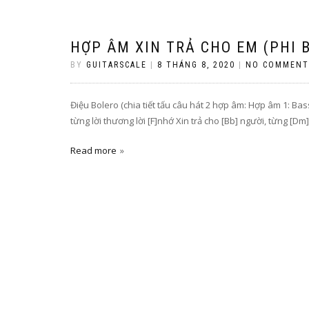
HỢP ÂM XIN TRẢ CHO EM (PHI B
BY
GUITARSCALE
|
8 THÁNG 8, 2020
|
NO COMMENT
Điệu Bolero (chia tiết tấu câu hát 2 hợp âm: Hợp âm 1: Ba
từng lời thương lời [F]nhớ Xin trả cho [Bb] người, từng [
Read more