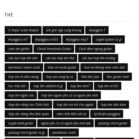
THẺ
5 major scale shapes
am giai ngu cung truong
Arpeggios 7
Arpeggios m7
Arpeggios m7b5
Arpeggios maj7
caged system là gì
cam am guitar
Chord Inversions Guitar
Cách đệm ngang guitar
cấu tạo hợp âm dim
cấu tạo hợp âm thứ
cấu tạo hợp âm trưởng
harmonic minor scale
hiểu về mode guitar
hoa no khong mau intro tab
hop am la dieu bong
hop am vung ky uc
Hòa âm jazz
Học guitar lead
học hòa âm
hợp âm altered là gì
hợp âm dim7
hợp âm m7b5
hợp âm ngăn cao
hợp âm người yêu cũ có người yêu mới
Hợp âm nâng cao Chân tình
hợp âm xin trả cho người
hợp âm đảo bass
Hợp âm đừng như thói quen
intro tình thôi xót xa
kỹ thuật arpeggios
Luyện lead guitar
người yêu cũ có người yêu mới tab
passing chord guitar
passing chord guitar la gi
pentatonic scale