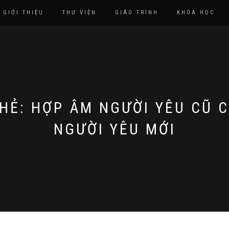
GIỚI THIỆU
THƯ VIỆN
GIÁO TRÌNH
KHÓA HỌC
HẺ:
HỢP ÂM NGƯỜI YÊU CŨ 
NGƯỜI YÊU MỚI