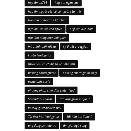
hợp âm m7b5
hợp âm ngăn cao
hợp âm người yêu cũ có người yêu mới
Hợp âm nâng cao Chân tình
hợp âm xin trả cho người
hợp âm đảo bass
Hợp âm đừng như thói quen
intro tình thôi xót xa
kỹ thuật arpeggios
Luyện lead guitar
người yêu cũ có người yêu mới tab
passing chord guitar
passing chord guitar la gi
pentatonic scale
phương pháp chơi đàn guitar lead
Secondary chords
Tab arpeggios major 7
ta thấy gì trong đêm nay
Tài liệu học lead guitar
Tái hòa âm Tone C
ung dung pentatonic
âm giai ngũ cung