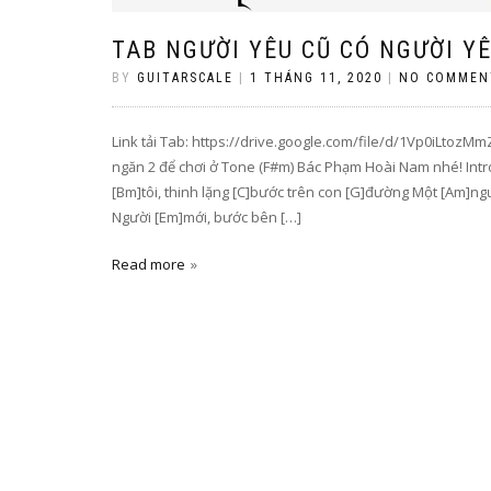
TAB NGƯỜI YÊU CŨ CÓ NGƯỜI Y
BY
GUITARSCALE
|
1 THÁNG 11, 2020
|
NO COMMEN
Link tải Tab: https://drive.google.com/file/d/1Vp0iLt
ngăn 2 để chơi ở Tone (F#m) Bác Phạm Hoài Nam nhé! Int
[Bm]tôi, thinh lặng [C]bước trên con [G]đường Một [Am]n
Người [Em]mới, bước bên […]
Read more