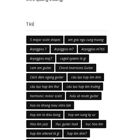
THẺ
5 major scale shapes
am giai ngu cung truong
Arpeggios 7
Arpeggios m7
Arpeggios m7b5
Arpeggios maj7
caged system là gì
cam am guitar
Chord Inversions Guitar
Cách đệm ngang guitar
cấu tạo hợp âm dim
cấu tạo hợp âm thứ
cấu tạo hợp âm trưởng
harmonic minor scale
hiểu về mode guitar
hoa no khong mau intro tab
hop am la dieu bong
hop am vung ky uc
Hòa âm jazz
Học guitar lead
học hòa âm
hợp âm altered là gì
hợp âm dim7