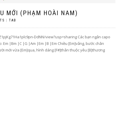
ÊU MỚI (PHẠM HOÀI NAM)
TS
|
TAB
ozMmZ1pjKg71Ha1plc9pn-DdNN/view?usp=sharing Các bạn ngắn capo
ro: Em |Bm |C |G |Am |Em |B |Em Chiều [Em]vắng, bước chân
gười mới vừa [Em]qua, hình dáng [F#]thân thuộc yêu [B]thương