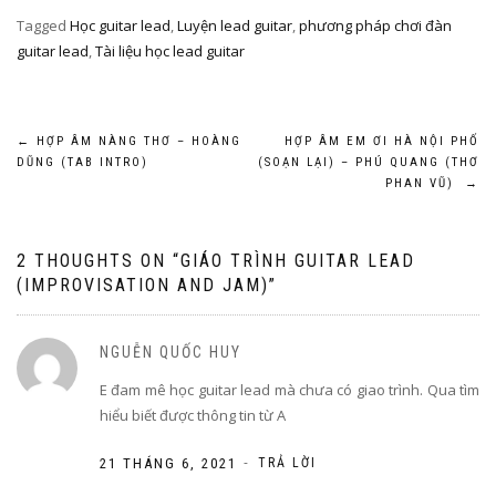
Tagged
Học guitar lead
,
Luyện lead guitar
,
phương pháp chơi đàn
guitar lead
,
Tài liệu học lead guitar
Điều
←
HỢP ÂM NÀNG THƠ – HOÀNG
HỢP ÂM EM ƠI HÀ NỘI PHỐ
DŨNG (TAB INTRO)
(SOẠN LẠI) – PHÚ QUANG (THƠ
hướng
PHAN VŨ)
→
bài
2 THOUGHTS ON “
GIÁO TRÌNH GUITAR LEAD
viết
(IMPROVISATION AND JAM)
”
NGUỄN QUỐC HUY
E đam mê học guitar lead mà chưa có giao trình. Qua tìm
hiểu biết được thông tin từ A
-
21 THÁNG 6, 2021
TRẢ LỜI