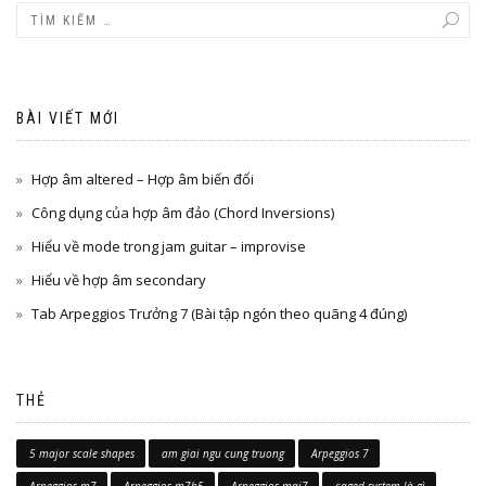
BÀI VIẾT MỚI
Hợp âm altered – Hợp âm biến đổi
Công dụng của hợp âm đảo (Chord Inversions)
Hiểu về mode trong jam guitar – improvise
Hiểu về hợp âm secondary
Tab Arpeggios Trưởng 7 (Bài tập ngón theo quãng 4 đúng)
THẺ
5 major scale shapes
am giai ngu cung truong
Arpeggios 7