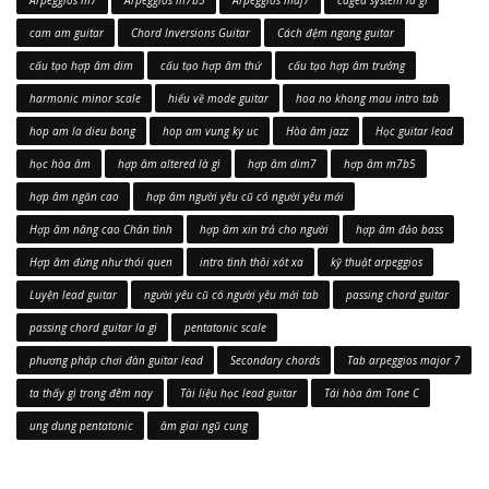
Arpeggios m7
Arpeggios m7b5
Arpeggios maj7
caged system là gì
cam am guitar
Chord Inversions Guitar
Cách đệm ngang guitar
cấu tạo hợp âm dim
cấu tạo hợp âm thứ
cấu tạo hợp âm trưởng
harmonic minor scale
hiểu về mode guitar
hoa no khong mau intro tab
hop am la dieu bong
hop am vung ky uc
Hòa âm jazz
Học guitar lead
học hòa âm
hợp âm altered là gì
hợp âm dim7
hợp âm m7b5
hợp âm ngăn cao
hợp âm người yêu cũ có người yêu mới
Hợp âm nâng cao Chân tình
hợp âm xin trả cho người
hợp âm đảo bass
Hợp âm đừng như thói quen
intro tình thôi xót xa
kỹ thuật arpeggios
Luyện lead guitar
người yêu cũ có người yêu mới tab
passing chord guitar
passing chord guitar la gi
pentatonic scale
phương pháp chơi đàn guitar lead
Secondary chords
Tab arpeggios major 7
ta thấy gì trong đêm nay
Tài liệu học lead guitar
Tái hòa âm Tone C
ung dung pentatonic
âm giai ngũ cung