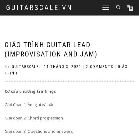
GUITARSCALE.VN
TOGGLE
0
NAVIGATION
GIÁO TRÌNH GUITAR LEAD
(IMPROVISATION AND JAM)
BY
GUITARSCALE
|
14 THÁNG 3, 2021
|
2 COMMENTS
|
GIÁO
TRÌNH
Cơ cấu chương trình học
Giai đoạn 1: Âm giai và bậc
Giai đoạn 2: Chord progression
Giai đoạn 3: Questions and answers