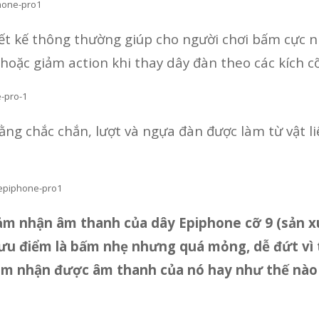
iết kế thông thường giúp cho người chơi bấm cực n
 hoặc giảm action khi thay dây đàn theo các kích c
ng chắc chắn, lượt và ngựa đàn được làm từ vật l
ảm nhận âm thanh của dây Epiphone cỡ 9 (sản xuấ
 ưu điểm là bấm nhẹ nhưng quá mỏng, dễ đứt vì
 cảm nhận được âm thanh của nó hay như thế nà