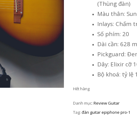
(Thùng đàn)
Màu thân: Sun
Inlays: Chấm t
Số phím: 20
Dài cần: 628 
Pickguard: Đen
Dây: Elixir cỡ
Bộ khoá: tỷ lệ
Hết hàng
Danh mục:
Review Guitar
Tag:
đàn guitar epiphone pro-1