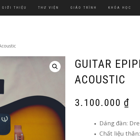
GIỚI THIỆU
THƯ VIỆN
GIÁO TRÌNH
KHÓA HỌC
Acoustic
GUITAR EPI
ACOUSTIC
3.100.000
₫
Dáng đàn: Dr
Chất liệu thân