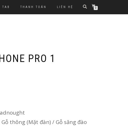
TAB
THANH TOÁN
LIÊN HỆ
0
PHONE PRO 1
eadnought
: Gỗ thông (Mặt đàn) / Gỗ săng đào