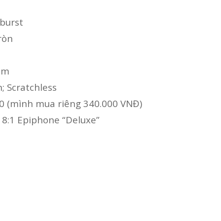
burst
ròn
mm
; Scratchless
 10 (mình mua riêng 340.000 VNĐ)
 18:1 Epiphone “Deluxe”