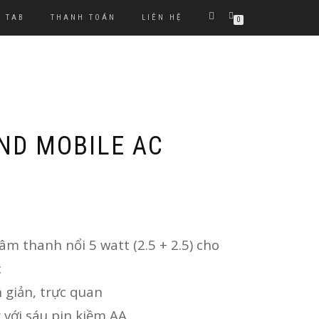
TAB
THANH TOÁN
LIÊN HỆ
0
ND MOBILE AC
âm thanh nổi 5 watt (2.5 + 2.5) cho
c
 giản, trực quan
 với sáu pin kiềm AA