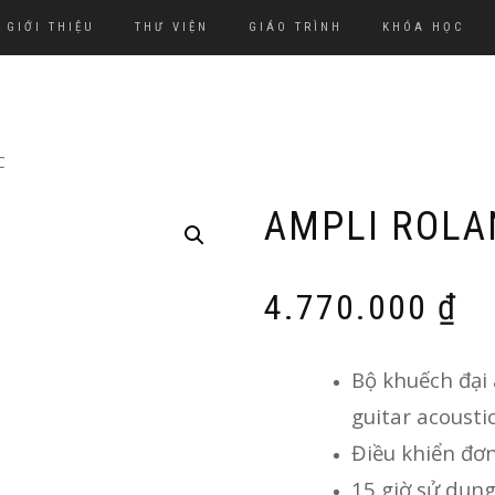
GIỚI THIỆU
THƯ VIỆN
GIÁO TRÌNH
KHÓA HỌC
C
AMPLI ROLA
4.770.000
₫
Bộ khuếch đại 
guitar acousti
Điều khiển đơn
15 giờ sử dụng