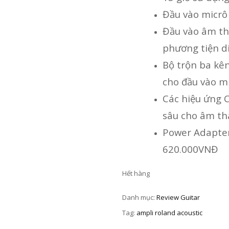
Đầu vào micrô
Đầu vào âm th
phương tiện d
Bộ trộn ba kên
cho đầu vào m
Các hiệu ứng 
sâu cho âm th
Power Adapter
620.000VNĐ
Hết hàng
Danh mục:
Review Guitar
Tag:
ampli roland acoustic